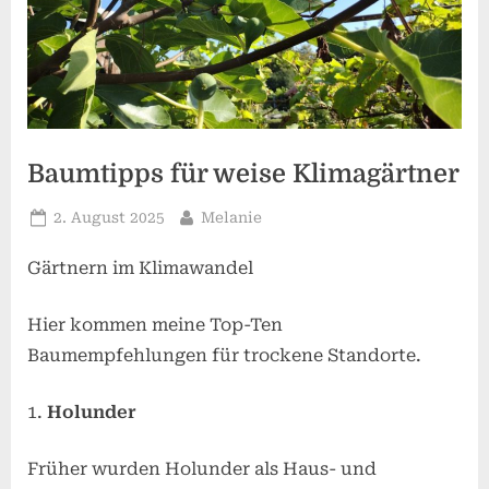
Baumtipps für weise Klimagärtner
Posted
By
2. August 2025
Melanie
on
Gärtnern im Klimawandel
Hier kommen meine Top-Ten
Baumempfehlungen für trockene Standorte.
Holunder
Früher wurden Holunder als Haus- und