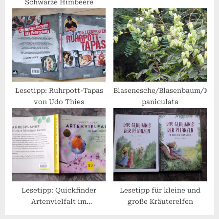
Schwarze Himbeere
:
Lesetipp: Ruhrpott-Tapas
Blasenesche/Blasenbaum/Koel
von Udo Thies
paniculata
Lesetipp: Quickfinder
Lesetipp für kleine und
Artenvielfalt im
große Kräuterelfen
Gartenjahr