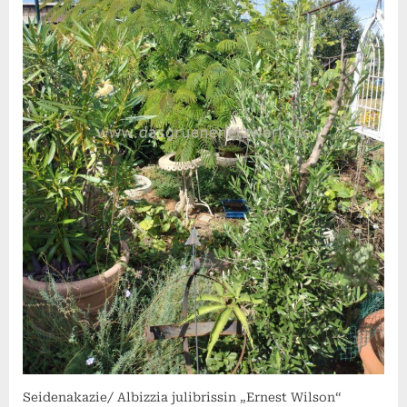
Seidenakazie/ Albizzia julibrissin „Ernest Wilson“