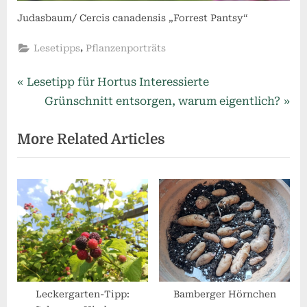
Judasbaum/ Cercis canadensis „Forrest Pantsy“
,
Lesetipps
Pflanzenporträts
Beitragsnavigation
P
Lesetipp für Hortus Interessierte
r
N
Grünschnitt entsorgen, warum eigentlich?
e
e
More Related Articles
v
x
i
t
o
P
u
o
s
s
P
t
o
:
s
t
Leckergarten-Tipp:
Bamberger Hörnchen