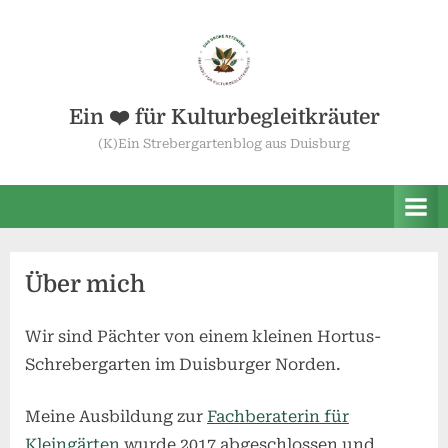
Skip
to
content
Ein ❤️ für Kulturbegleitkräuter
(K)Ein Strebergartenblog aus Duisburg
Über mich
Wir sind Pächter von einem kleinen Hortus-
Schrebergarten im Duisburger Norden.
Meine Ausbildung zur
Fachberaterin für
Kleingärten
wurde 2017 abgeschlossen und