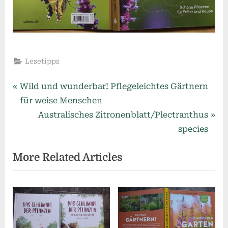
Lesetipps
Beitragsnavigation
P
Wild und wunderbar! Pflegeleichtes Gärtnern
r
für weise Menschen
e
N
Australisches Zitronenblatt/Plectranthus
v
e
species
i
x
More Related Articles
o
t
u
P
s
o
P
s
o
t