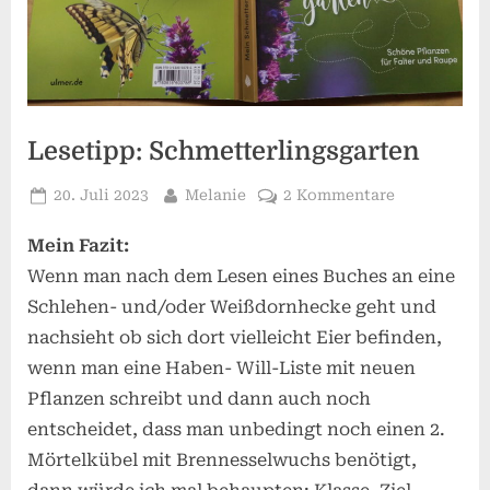
Lesetipp: Schmetterlingsgarten
Posted
By
zu
20. Juli 2023
Melanie
2 Kommentare
on
Lesetipp:
Mein Fazit:
Schmetterli
Wenn man nach dem Lesen eines Buches an eine
Schlehen- und/oder Weißdornhecke geht und
nachsieht ob sich dort vielleicht Eier befinden,
wenn man eine Haben- Will-Liste mit neuen
Pflanzen schreibt und dann auch noch
entscheidet, dass man unbedingt noch einen 2.
Mörtelkübel mit Brennesselwuchs benötigt,