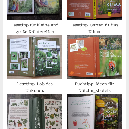
s
:
t
:
Lesetipp für kleine und
Lesetipp: Garten fit fürs
große Kräuterelfen
Klima
Lesetipp: Lob des
Buchtipp: Ideen für
Unkrauts
Nützlingshotels