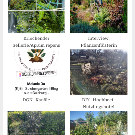
s
s
P
t
o
:
s
t
Kriechender
Interview:
Sellerie/Apium repens
Pflanzenflüsterin
:
DGN- Kanäle
DIY- Hochbeet-
Nützlingshotel