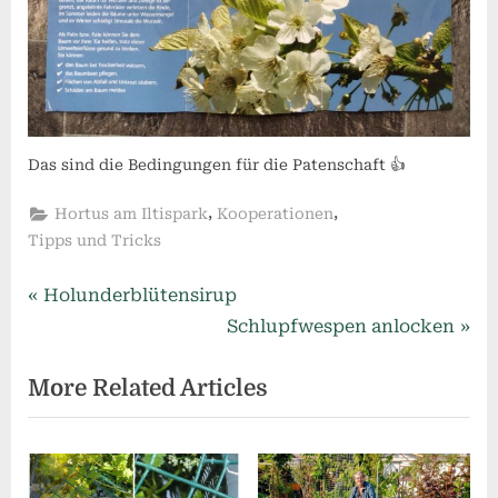
Das sind die Bedingungen für die Patenschaft 👍
,
,
Hortus am Iltispark
Kooperationen
Tipps und Tricks
Beitragsnavigation
P
Holunderblütensirup
r
N
Schlupfwespen anlocken
e
e
More Related Articles
v
x
i
t
o
P
u
o