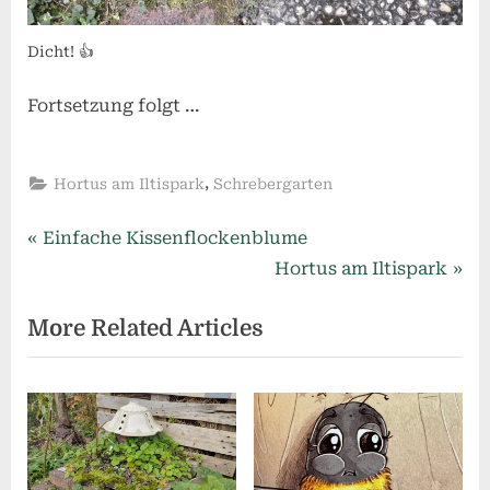
Dicht! 👍
Fortsetzung folgt …
,
Hortus am Iltispark
Schrebergarten
Beitragsnavigation
P
Einfache Kissenflockenblume
r
N
Hortus am Iltispark
e
e
More Related Articles
v
x
i
t
o
P
u
o
s
s
P
t