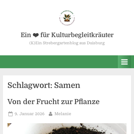
Skip
to
content
Ein ❤️ für Kulturbegleitkräuter
(K)Ein Strebergartenblog aus Duisburg
Schlagwort:
Samen
Von der Frucht zur Pflanze
Posted
By
9. Januar 2026
Melanie
on