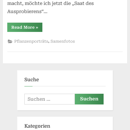
macht, möchte ich jetzt die „Saat des
Ausprobierens“…
“Von
Read More
»
der
Frucht
zur
,
Pflanzenporträts
Samenfotos
Pflanze”
Suche
Suchen
nach:
Kategorien