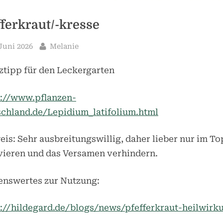
fferkraut/-kresse
sted
By
 Juni 2026
Melanie
ztipp für den Leckergarten
s://www.pflanzen-
schland.de/Lepidium_latifolium.html
is: Sehr ausbreitungswillig, daher lieber nur im To
vieren und das Versamen verhindern.
enswertes zur Nutzung:
s://hildegard.de/blogs/news/pfefferkraut-heilwirk