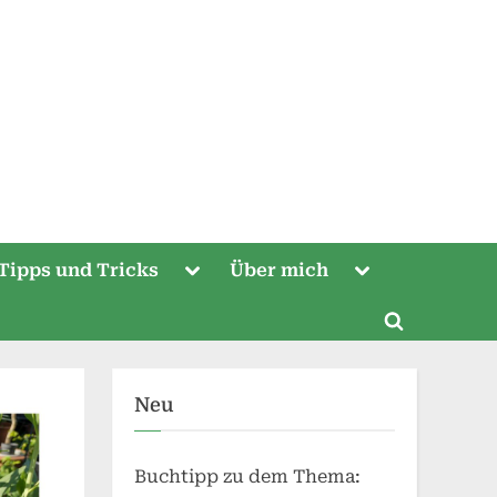
Toggle
Toggle
Tipps und Tricks
Über mich
sub-
sub-
menu
menu
Toggle
search
form
Neu
Buchtipp zu dem Thema: