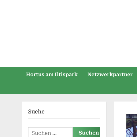
Skip
to
content
Hortus am Iltispark
Netzwerkpartner
Suche
Suchen