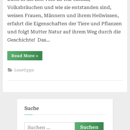
Volksbräuchen und wie sie entstanden sind,
weisen Frauen, Männern und ihrem Heilwissen,
erfahrt die Eigenschaften der Tiere und Pflanzen
und folgt Mutter Natur auf ihrem Weg durch die
Geschichte! Das…
“Lesetipp:
Read More
»
Naturwissen,
die
Geheimnisse
Lesetipps
der
Heilpflanzen
und
Elemente”
Suche
Suchen