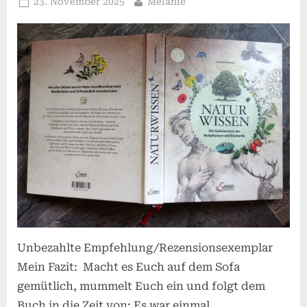
Posted
By
23. November 2025
Melanie
on
Unbezahlte Empfehlung/Rezensionsexemplar
Mein Fazit: Macht es Euch auf dem Sofa
gemütlich, mummelt Euch ein und folgt dem
Buch in die Zeit von: Es war einmal,