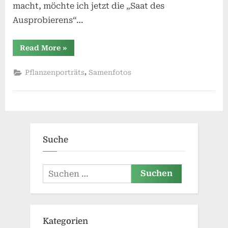
macht, möchte ich jetzt die „Saat des
Ausprobierens“…
“Von
Read More
»
der
Frucht
zur
,
Pflanzenporträts
Samenfotos
Pflanze”
Suche
Suchen
nach:
Kategorien