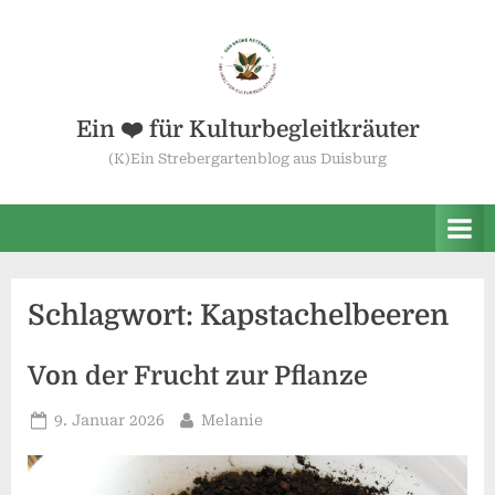
Skip
to
content
Ein ❤️ für Kulturbegleitkräuter
(K)Ein Strebergartenblog aus Duisburg
Schlagwort:
Kapstachelbeeren
Von der Frucht zur Pflanze
Posted
By
9. Januar 2026
Melanie
on