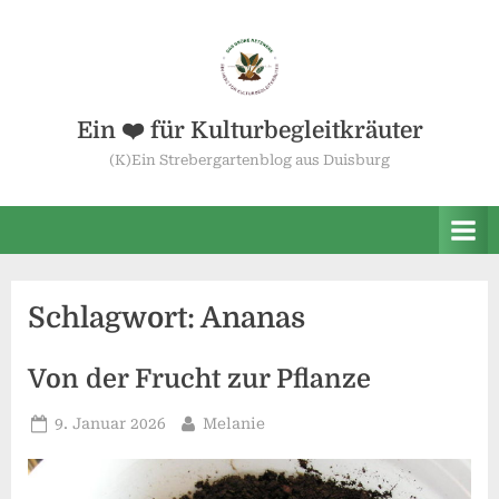
Skip
to
content
Ein ❤️ für Kulturbegleitkräuter
(K)Ein Strebergartenblog aus Duisburg
Schlagwort:
Ananas
Von der Frucht zur Pflanze
Posted
By
9. Januar 2026
Melanie
on