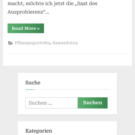
macht, möchte ich jetzt die „Saat des
Ausprobierens“…
“Von
Read More
»
der
Frucht
zur
,
Pflanzenporträts
Samenfotos
Pflanze”
Suche
Suchen
nach:
Kategorien